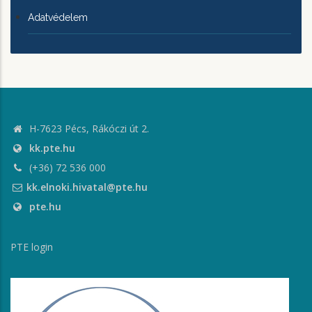
Adatvédelem
H-7623 Pécs, Rákóczi út 2.
kk.pte.hu
(+36) 72 536 000
kk.elnoki.hivatal@pte.hu
pte.hu
PTE login