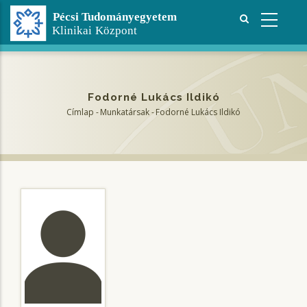
Ugrás
a
tartalomra
Fodorné Lukács Ildikó
Címlap
-
Munkatársak
-
Fodorné Lukács Ildikó
Morzsa