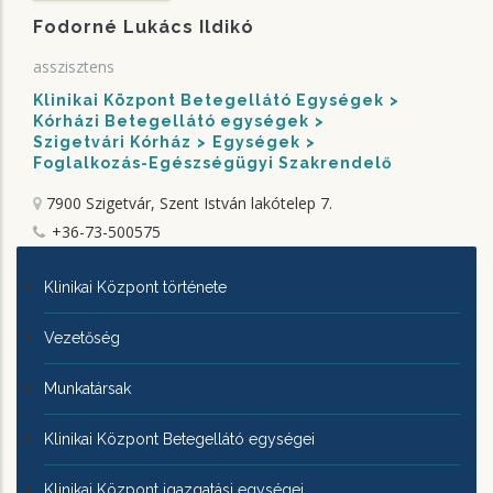
Fodorné Lukács Ildikó
asszisztens
Klinikai Központ Betegellátó Egységek
Kórházi Betegellátó egységek
Szigetvári Kórház
Egységek
Foglalkozás-Egészségügyi Szakrendelő
7900 Szigetvár, Szent István lakótelep 7.
+36-73-500575
KLINIKAI
Klinikai Központ története
KÖZPONTRÓL
Vezetőség
Munkatársak
Klinikai Központ Betegellátó egységei
Klinikai Központ igazgatási egységei