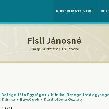
KLINIKAI KÖZPONTRÓL
BET
Fisli Jánosné
Címlap
-
Munkatársak
-
Fisli Jánosné
Morzsa
nt Betegellátó Egységek
Klinikai Betegellátó egység
 Klinika
Egységek
Kardiológia Osztály
 útja 13.