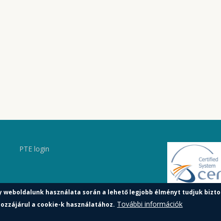
PTE login
y weboldalunk használata során a lehető legjobb élményt tudjuk bizto
További információk
ozzájárul a cookie-k használatához.