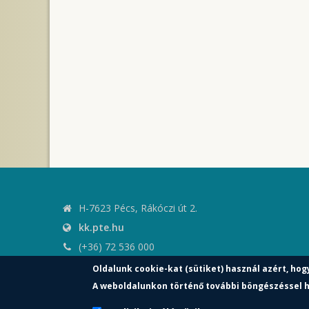
H-7623 Pécs, Rákóczi út 2.
kk.pte.hu
(+36) 72 536 000
kk.elnoki.hivatal@pte.hu
Oldalunk cookie-kat (sütiket) használ azért, hog
pte.hu
A weboldalunkon történő további böngészéssel h