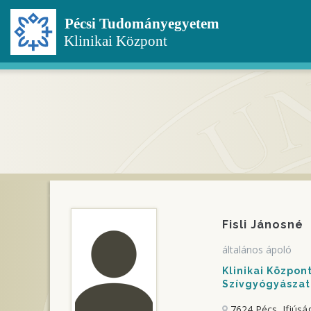
Ugrás
a
tartalomra
Fisli Jánosné
általános ápoló
Klinikai Közpo
Szívgyógyászati
7624 Pécs, Ifjúság