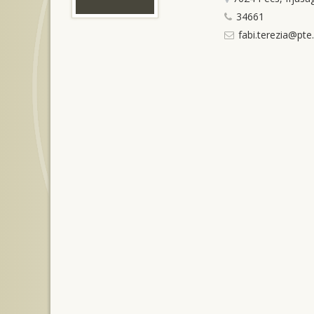
34661
fabi.terezia@pte