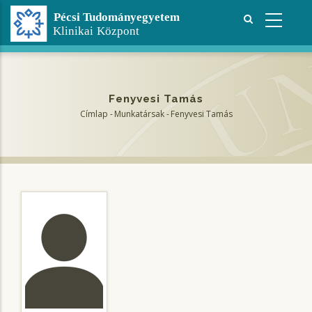
Ugrás
a
tartalomra
Fenyvesi Tamás
Címlap
-
Munkatársak
-
Fenyvesi Tamás
Morzsa