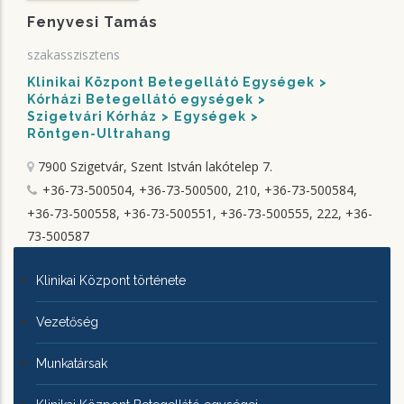
Fenyvesi Tamás
szakasszisztens
Klinikai Központ Betegellátó Egységek
Kórházi Betegellátó egységek
Szigetvári Kórház
Egységek
Röntgen-Ultrahang
7900 Szigetvár, Szent István lakótelep 7.
+36-73-500504, +36-73-500500, 210, +36-73-500584,
+36-73-500558, +36-73-500551, +36-73-500555, 222, +36-
73-500587
KLINIKAI
Klinikai Központ története
KÖZPONTRÓL
Vezetőség
Munkatársak