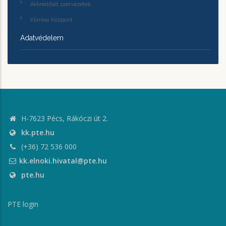
Akkreditált szervezetek
Klinikai Központ
Adatvédelem
H-7623 Pécs, Rákóczi út 2.
kk.pte.hu
(+36) 72 536 000
kk.elnoki.hivatal@pte.hu
pte.hu
PTE login