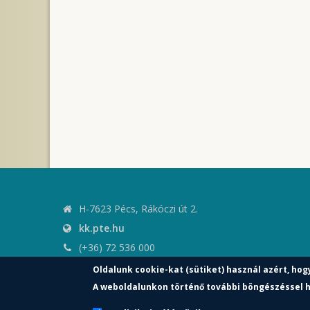
H-7623 Pécs, Rákóczi út 2.
kk.pte.hu
(+36) 72 536 000
kk.elnoki.hivatal@pte.hu
Oldalunk cookie-kat (sütiket) használ azért, hog
pte.hu
A weboldalunkon történő további böngészéssel h