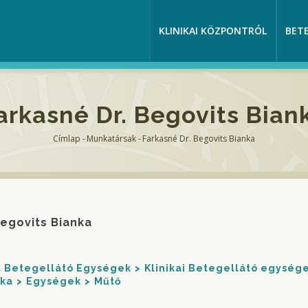
KLINIKAI KÖZPONTRÓL
BET
arkasné Dr. Begovits Bian
Címlap
-
Munkatársak
-
Farkasné Dr. Begovits Bianka
Morzsa
Begovits Bianka
nt Betegellátó Egységek
Klinikai Betegellátó egység
ika
Egységek
Műtő