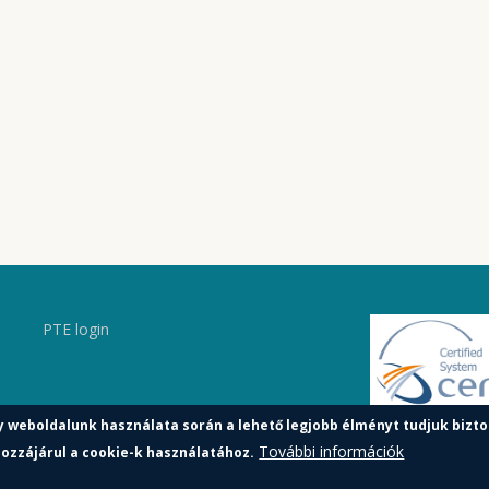
PTE login
y weboldalunk használata során a lehető legjobb élményt tudjuk bizto
További információk
ozzájárul a cookie-k használatához.