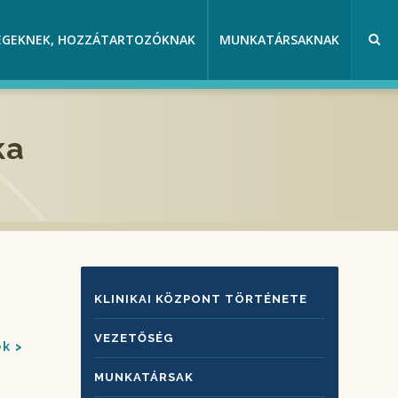
EGEKNEK, HOZZÁTARTOZÓKNAK
MUNKATÁRSAKNAK
ka
KLINIKAI
KLINIKAI KÖZPONT TÖRTÉNETE
KÖZPONTRÓL
VEZETŐSÉG
ek
MUNKATÁRSAK