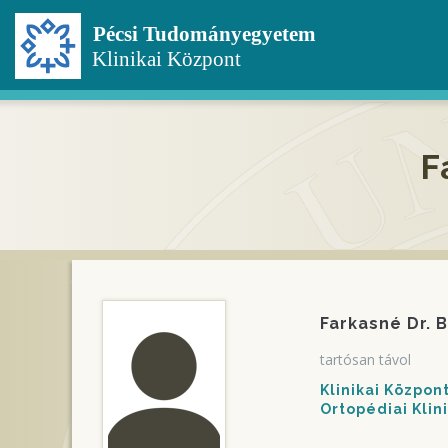
Ugrás
a
tartalomra
F
Farkasné Dr. 
tartósan távol
Klinikai Közpo
Ortopédiai Klin