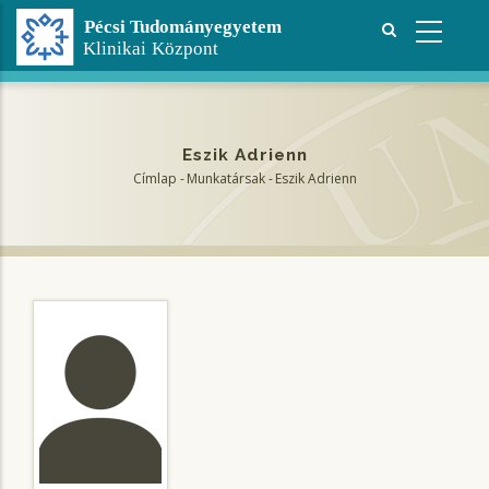
Ugrás
a
tartalomra
Eszik Adrienn
Címlap
-
Munkatársak
-
Eszik Adrienn
Morzsa