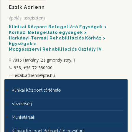
Eszik Adrienn
ápolási asszisztens
Klinikai Központ Betegellátó Egységek
Kórházi Betegellátó egységek
Harkányi Termál Rehabilitációs Kórház
Egységek
Mozgásszervi Rehabilitációs Osztály IV.
7815 Harkány, Zsigmondy stny. 1
933, +36-72-580900
eszik.adrienn@pte.hu
KLINIKAI
Klinikai Központ története
KÖZPONTRÓL
Vezetőség
Munkatársak
Klinikai Központ Betegellátó egységei