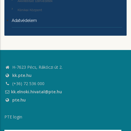
Akkreditált szervezetek
Klinikai Központ
Adatvédelem
H-7623 Pécs, Rákóczi út 2.
kk.pte.hu
(+36) 72 536 000
kk.elnoki.hivatal@pte.hu
pte.hu
PTE login