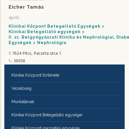
Eicher Tamás
ápoló
Klinikai Központ Betegellátó Egységek
Klinikai Betegellátó egységek
II. sz. Belgyógyászati Klinika és Nephrológiai, Dia
Egységek
Nephrológia
7624 Pécs, Pacsirta utca 1.
36058
KLINIKAI
Klinikai Központ története
KÖZPONTRÓL
Vezetőség
Munkatársak
Klinikai Központ Betegellátó egységei
Klinikai Központ igazgatási egységei