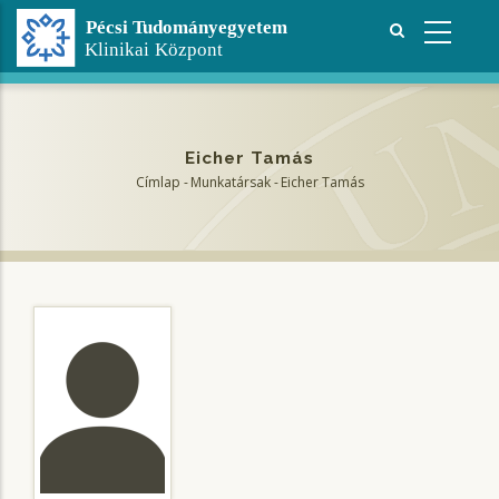
Ugrás
a
tartalomra
Eicher Tamás
Címlap
-
Munkatársak
-
Eicher Tamás
Morzsa