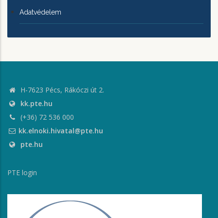
Adatvédelem
H-7623 Pécs, Rákóczi út 2.
kk.pte.hu
(+36) 72 536 000
kk.elnoki.hivatal@pte.hu
pte.hu
PTE login