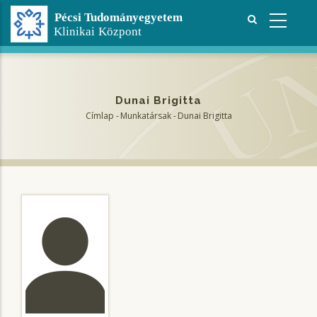
Ugrás
a
tartalomra
Dunai Brigitta
Címlap
-
Munkatársak
-
Dunai Brigitta
Morzsa