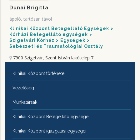
Dunai Brigitta
ápoló, tartósan távol
Klinikai Központ Betegellátó Egységek
Kórházi Betegellátó egységek
Szigetvári Kórház
Egységek
Sebészeti és Traumatológiai Osztály
7900 Szigetvár, Szent István lakótelep 7.
KLINIKAI
Klinikai Központ története
KÖZPONTRÓL
Vezetőség
Munkatársak
Klinikai Központ Betegellátó egységei
Klinikai Központ igazgatási egységei