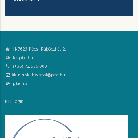
H-7623 Pécs, Rákóczi út 2.
kk.pte.hu
(+36) 72 536 000
kk.elnoki.hivatal@pte.hu
pte.hu
PTE login