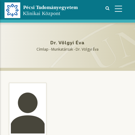
Ugrás
a
tartalomra
Dr. Völgyi Éva
Címlap
-
Munkatársak
-
Dr. Völgyi Éva
Morzsa