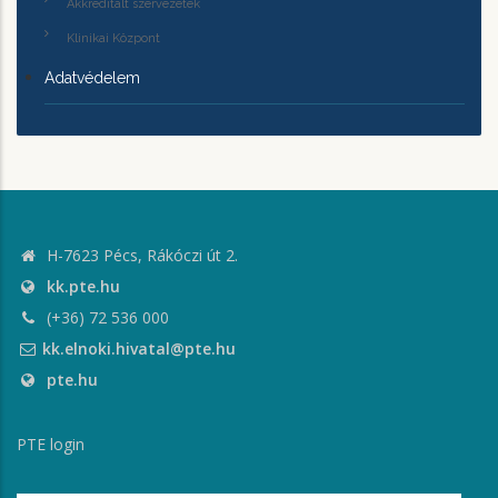
Akkreditált szervezetek
Klinikai Központ
Adatvédelem
H-7623 Pécs, Rákóczi út 2.
kk.pte.hu
(+36) 72 536 000
kk.elnoki.hivatal@pte.hu
pte.hu
PTE login