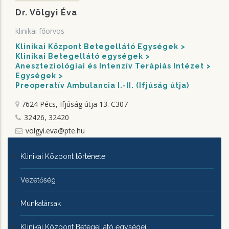
Dr. Völgyi Éva
klinikai főorvos
Klinikai Központ Betegellátó Egységek
Klinikai Betegellátó egységek
Aneszteziológiai és Intenzív Terápiás Intézet
Egységek
Preoperatív Ambulancia I.-II. (Ifjúság útja)
7624 Pécs, Ifjúság útja 13.
C307
32426, 32420
volgyi.eva@pte.hu
KLINIKAI
Klinikai Központ története
KÖZPONTRÓL
Vezetőség
Munkatársak
Klinikai Központ Betegellátó egységei