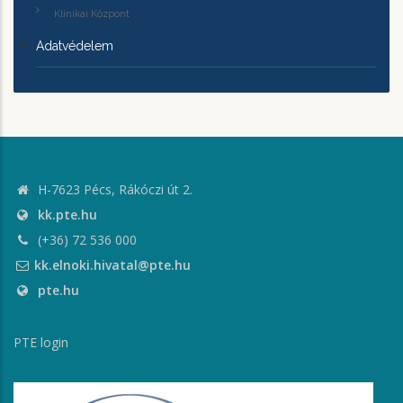
Klinikai Központ
Adatvédelem
H-7623 Pécs, Rákóczi út 2.
kk.pte.hu
(+36) 72 536 000
kk.elnoki.hivatal@pte.hu
pte.hu
PTE login