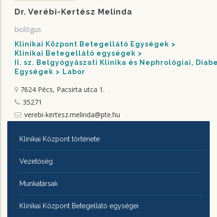
Dr. Verébi-Kertész Melinda
biológus
Klinikai Központ Betegellátó Egységek
Klinikai Betegellátó egységek
II. sz. Belgyógyászati Klinika és Nephrológiai, Dia
Egységek
Labor
7624 Pécs, Pacsirta utca 1.
35271
verebi-kertesz.melinda@pte.hu
KLINIKAI
Klinikai Központ története
KÖZPONTRÓL
Vezetőség
Munkatársak
Klinikai Központ Betegellátó egységei