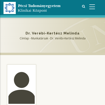
Ugrás
a
tartalomra
Dr. Verébi-Kertész Melinda
Címlap
-
Munkatársak
-
Dr. Verébi-Kertész Melinda
Morzsa