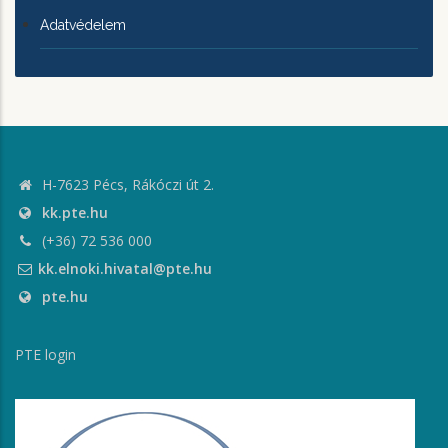
Adatvédelem
H-7623 Pécs, Rákóczi út 2.
kk.pte.hu
(+36) 72 536 000
kk.elnoki.hivatal@pte.hu
pte.hu
PTE login