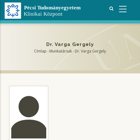
Ugrás
a
tartalomra
Dr. Varga Gergely
Címlap
-
Munkatársak
-
Dr. Varga Gergely
Morzsa