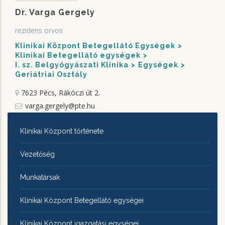
Dr. Varga Gergely
rezidens orvos
Klinikai Központ Betegellátó Egységek
Klinikai Betegellátó egységek
I. sz. Belgyógyászati Klinika
Egységek
Geriátriai Osztály
7623 Pécs, Rákóczi út 2.
varga.gergely@pte.hu
KLINIKAI
Klinikai Központ története
KÖZPONTRÓL
Vezetőség
Munkatársak
Klinikai Központ Betegellátó egységei
Klinikai Központ igazgatási egységei