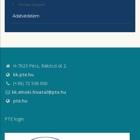
Klinikai Központ
Adatvédelem
H-7623 Pécs, Rákóczi út 2.
kk.pte.hu
(+36) 72 536 000
kk.elnoki.hivatal@pte.hu
pte.hu
PTE login