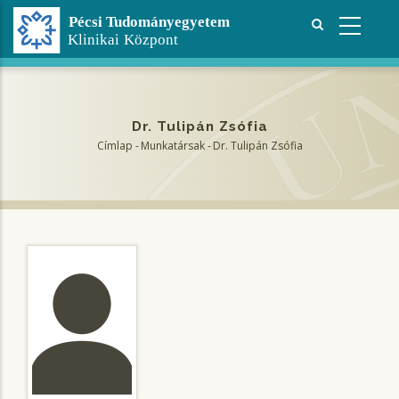
Ugrás
a
tartalomra
Dr. Tulipán Zsófia
Címlap
-
Munkatársak
-
Dr. Tulipán Zsófia
Morzsa