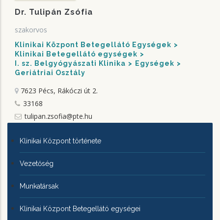
Dr. Tulipán Zsófia
szakorvos
Klinikai Központ Betegellátó Egységek
Klinikai Betegellátó egységek
I. sz. Belgyógyászati Klinika
Egységek
Geriátriai Osztály
7623 Pécs, Rákóczi út 2.
33168
tulipan.zsofia@pte.hu
KLINIKAI
Klinikai Központ története
KÖZPONTRÓL
Vezetőség
Munkatársak
Klinikai Központ Betegellátó egységei