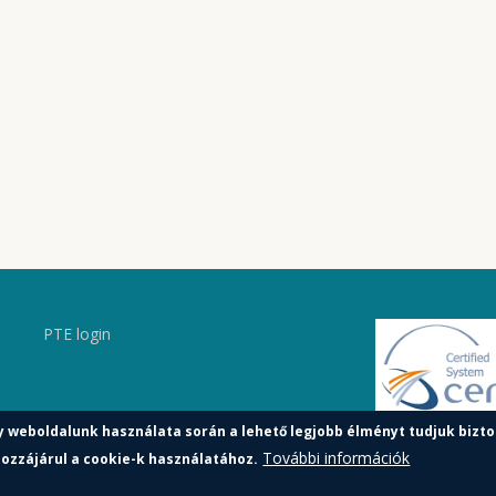
PTE login
y weboldalunk használata során a lehető legjobb élményt tudjuk bizto
További információk
ozzájárul a cookie-k használatához.