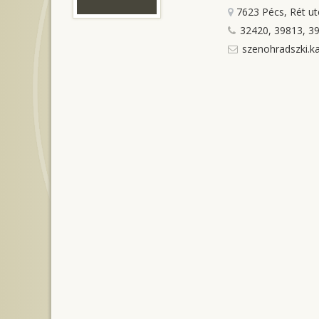
7623 Pécs, Rét ut
32420, 39813, 3
szenohradszki.ka