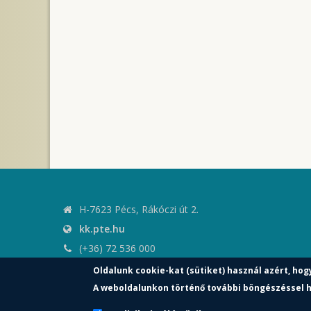
H-7623 Pécs, Rákóczi út 2.
kk.pte.hu
(+36) 72 536 000
kk.elnoki.hivatal@pte.hu
Oldalunk cookie-kat (sütiket) használ azért, hog
pte.hu
A weboldalunkon történő további böngészéssel h