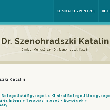
KLINIKAI KÖZPONTRÓL
BET
Dr. Szenohradszki Katalin
Címlap
-
Munkatársak
-
Dr. Szenohradszki Katalin
Morzsa
szki Katalin
nt Betegellátó Egységek
Klinikai Betegellátó egység
i és Intenzív Terápiás Intézet
Egységek
hely