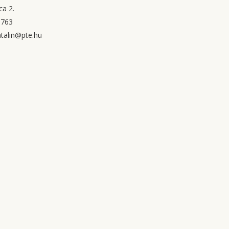
ca 2.
9763
talin@pte.hu