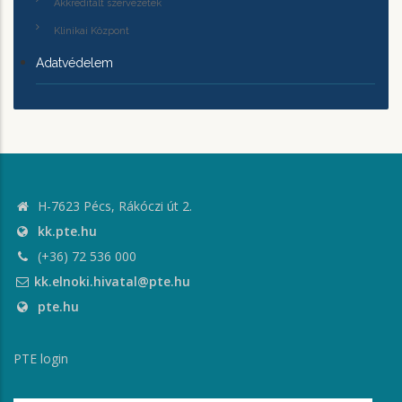
Akkreditált szervezetek
Klinikai Központ
Adatvédelem
H-7623 Pécs, Rákóczi út 2.
kk.pte.hu
(+36) 72 536 000
kk.elnoki.hivatal@pte.hu
pte.hu
PTE login