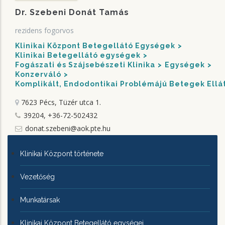
Dr. Szebeni Donát Tamás
rezidens fogorvos
Klinikai Központ Betegellátó Egységek
Klinikai Betegellátó egységek
Fogászati és Szájsebészeti Klinika
Egységek
Konzerváló
Komplikált, Endodontikai Problémájú Betegek Ellá
7623 Pécs, Tüzér utca 1.
39204, +36-72-502432
donat.szebeni@aok.pte.hu
KLINIKAI
Klinikai Központ története
KÖZPONTRÓL
Vezetőség
Munkatársak
Klinikai Központ Betegellátó egységei