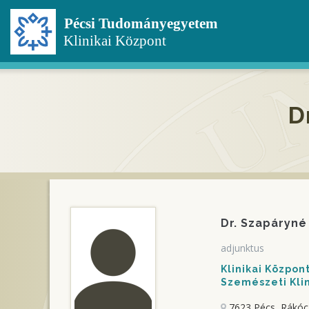
Ugrás
a
tartalomra
D
Dr. Szapáryné 
adjunktus
Klinikai Közpo
Szemészeti Kli
7623 Pécs, Rákócz