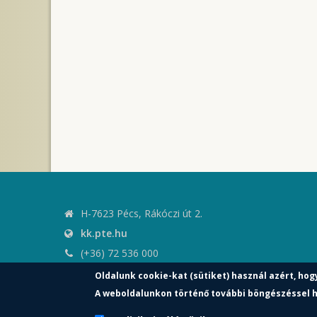
H-7623 Pécs, Rákóczi út 2.
kk.pte.hu
(+36) 72 536 000
kk.elnoki.hivatal@pte.hu
Oldalunk cookie-kat (sütiket) használ azért, hog
pte.hu
A weboldalunkon történő további böngészéssel h