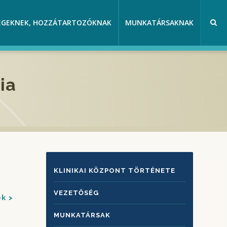
EGEKNEK, HOZZÁTARTOZÓKNAK
MUNKATÁRSAKNAK
ia
KLINIKAI
KLINIKAI KÖZPONT TÖRTÉNETE
KÖZPONTRÓL
VEZETŐSÉG
ek
MUNKATÁRSAK