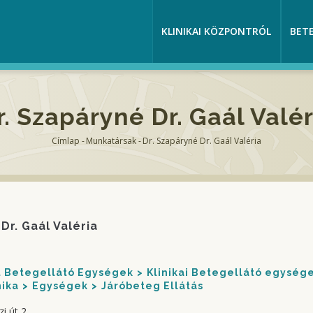
KLINIKAI KÖZPONTRÓL
BET
r. Szapáryné Dr. Gaál Valér
Címlap
-
Munkatársak
-
Dr. Szapáryné Dr. Gaál Valéria
Morzsa
Dr. Gaál Valéria
nt Betegellátó Egységek
Klinikai Betegellátó egység
nika
Egységek
Járóbeteg Ellátás
i út 2.