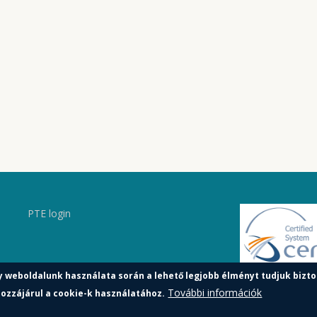
PTE login
y weboldalunk használata során a lehető legjobb élményt tudjuk bizto
További információk
ozzájárul a cookie-k használatához.