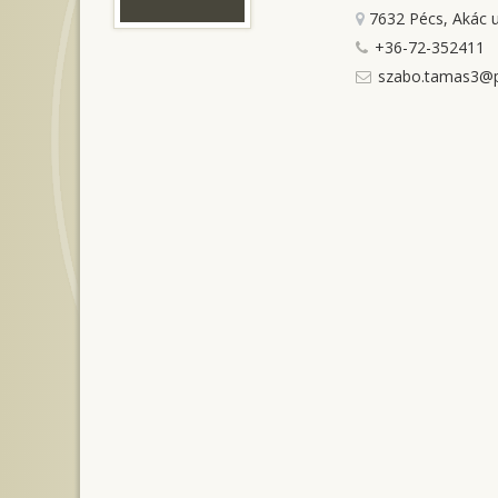
7632 Pécs, Akác u
+36-72-352411
szabo.tamas3@p