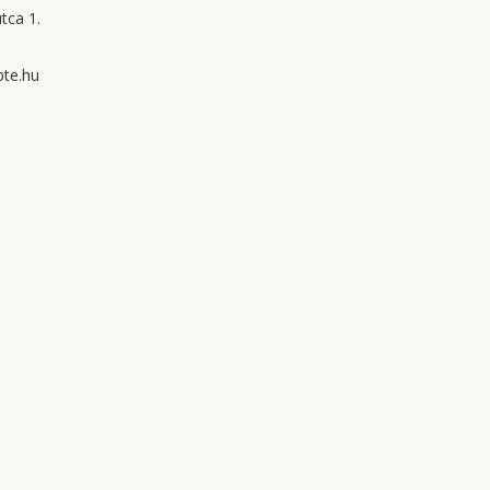
tca 1.
te.hu