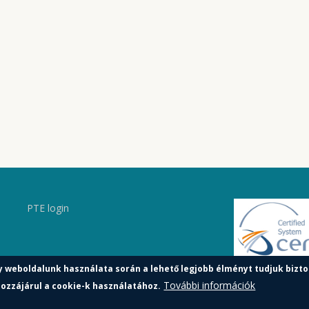
PTE login
y weboldalunk használata során a lehető legjobb élményt tudjuk bizto
További információk
ozzájárul a cookie-k használatához.