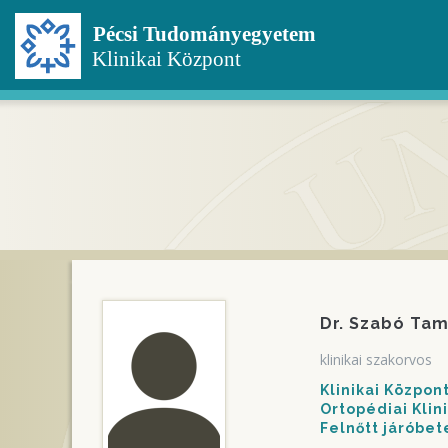
Ugrás
a
tartalomra
Dr. Szabó Ta
klinikai szakorvos
Klinikai Közpo
Ortopédiai Klin
Felnőtt járóbe