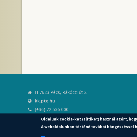
H-7623 Pécs, Rákóczi út 2.
kk.pte.hu
(+36) 72 536 000
kk.elnoki.hivatal@pte.hu
Oldalunk cookie-kat (sütiket) használ azért, hog
pte.hu
A weboldalunkon történő további böngészéssel h