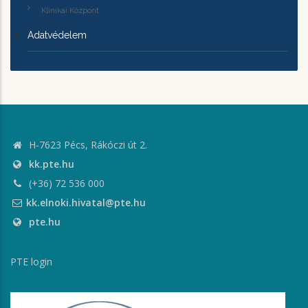
Klinikai Központ
Adatvédelem
H-7623 Pécs, Rákóczi út 2.
kk.pte.hu
(+36) 72 536 000
kk.elnoki.hivatal@pte.hu
pte.hu
PTE login