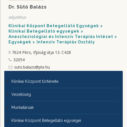
Dr. Sütő Balázs
adjunktus
Klinikai Központ Betegellátó Egységek
Klinikai Betegellátó egységek
Aneszteziológiai és Intenzív Terápiás Intézet
Egységek
Intenzív Terápiás Osztály
7624 Pécs, Ifjúság útja 13.
C428
32054
suto.balazs@pte.hu
KLINIKAI
Klinikai Központ története
KÖZPONTRÓL
Vezetőség
Munkatársak
Klinikai Központ Betegellátó egységei