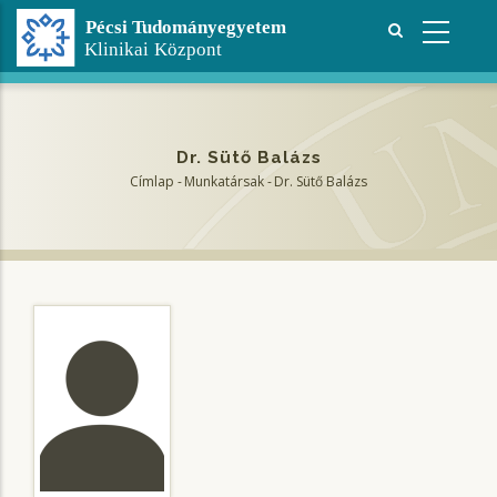
Ugrás
a
tartalomra
Dr. Sütő Balázs
Címlap
-
Munkatársak
-
Dr. Sütő Balázs
Morzsa