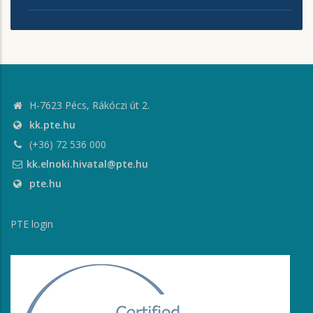
H-7623 Pécs, Rákóczi út 2.
kk.pte.hu
(+36) 72 536 000
kk.elnoki.hivatal@pte.hu
pte.hu
PTE login