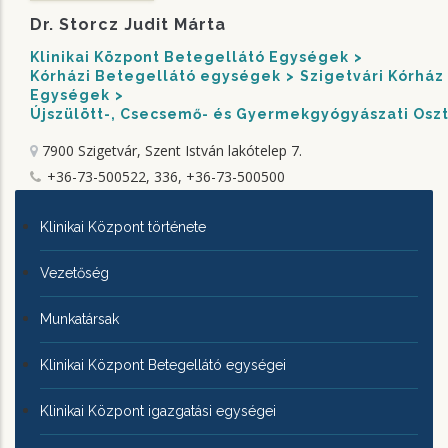
Dr. Storcz Judit Márta
Klinikai Központ Betegellátó Egységek
Kórházi Betegellátó egységek
Szigetvári Kórház
Egységek
Újszülött-, Csecsemő- és Gyermekgyógyászati Oszt
7900 Szigetvár, Szent István lakótelep 7.
+36-73-500522, 336, +36-73-500500
KLINIKAI
Klinikai Központ története
KÖZPONTRÓL
Vezetőség
Munkatársak
Klinikai Központ Betegellátó egységei
Klinikai Központ igazgatási egységei