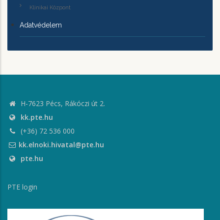
Klinikai Központ
Adatvédelem
H-7623 Pécs, Rákóczi út 2.
kk.pte.hu
(+36) 72 536 000
kk.elnoki.hivatal@pte.hu
pte.hu
PTE login