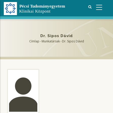
Ugrás
a
tartalomra
Dr. Sipos Dávid
Címlap
-
Munkatársak
-
Dr. Sipos Dávid
Morzsa