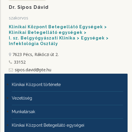
Dr. Sipos Dávid
szakorvos
Klinikai Központ Betegellátó Egységek
Klinikai Betegellátó egységek
I. sz. Belgyógyászati Klinika
Egységek
Infektológia Osztály
7623 Pécs, Rákóczi út 2.
33152
sipos.david@pte.hu
KLINIKAI
Klinikai Központ története
KÖZPONTRÓL
Vezetőség
Munkatársak
Klinikai Központ Betegellátó egységei