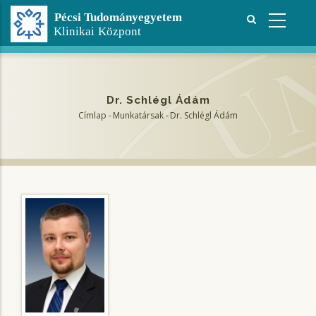
Ugrás
a
tartalomra
Dr. Schlégl Ádám
Címlap
-
Munkatársak
-
Dr. Schlégl Ádám
Morzsa