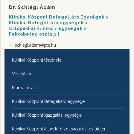
Dr. Schlégl Ádám
Klinikai Központ Betegellátó Egységek
Klinikai Betegellátó egységek
Ortopédiai Klinika
Egységek
Fekvőbeteg osztály I.
schlegl.adam@pte.hu
KLINIKAI
Klinikai Központ története
KÖZPONTRÓL
Vezetőség
Munkatársak
Klinikai Központ Betegellátó egységei
Klinikai Központ igazgatási egységei
Klinikai Központ állandó bizottságai és testületei