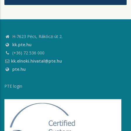
H-7623 Pécs, Rákóczi út 2.
kk.pte.hu
(+36) 72 536 000
kk.elnoki.hivatal@pte.hu
pte.hu
PTE login