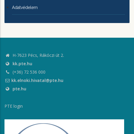
Adatvédelem
H-7623 Pécs, Rákóczi út 2.
kk.pte.hu
(+36) 72 536 000
kk.elnoki.hivatal@pte.hu
pte.hu
PTE login