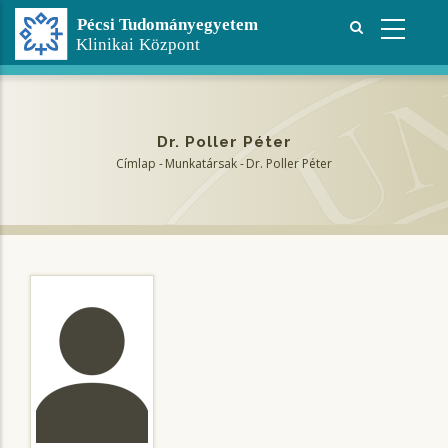
Ugrás
a
tartalomra
Dr. Poller Péter
Címlap
-
Munkatársak
-
Dr. Poller Péter
Morzsa