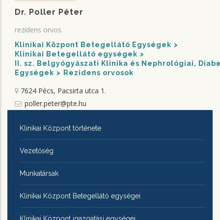
Dr. Poller Péter
rezidens orvos
Klinikai Központ Betegellátó Egységek
Klinikai Betegellátó egységek
II. sz. Belgyógyászati Klinika és Nephrológiai, Dia
Egységek
Rezidens orvosok
7624 Pécs, Pacsirta utca 1.
poller.peter@pte.hu
KLINIKAI
Klinikai Központ története
KÖZPONTRÓL
Vezetőség
Munkatársak
Klinikai Központ Betegellátó egységei
Klinikai Központ igazgatási egységei