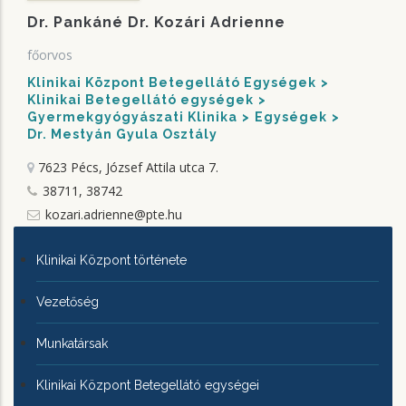
Dr. Pankáné Dr. Kozári Adrienne
főorvos
Klinikai Központ Betegellátó Egységek
Klinikai Betegellátó egységek
Gyermekgyógyászati Klinika
Egységek
Dr. Mestyán Gyula Osztály
7623 Pécs, József Attila utca 7.
38711, 38742
kozari.adrienne@pte.hu
KLINIKAI
Klinikai Központ története
KÖZPONTRÓL
Vezetőség
Munkatársak
Klinikai Központ Betegellátó egységei