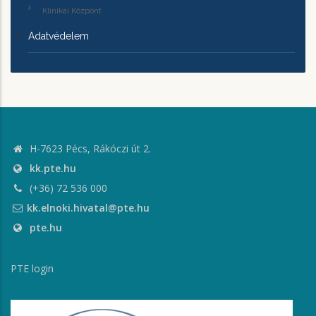
Klinikai Központ
Adatvédelem
H-7623 Pécs, Rákóczi út 2.
kk.pte.hu
(+36) 72 536 000
kk.elnoki.hivatal@pte.hu
pte.hu
PTE login