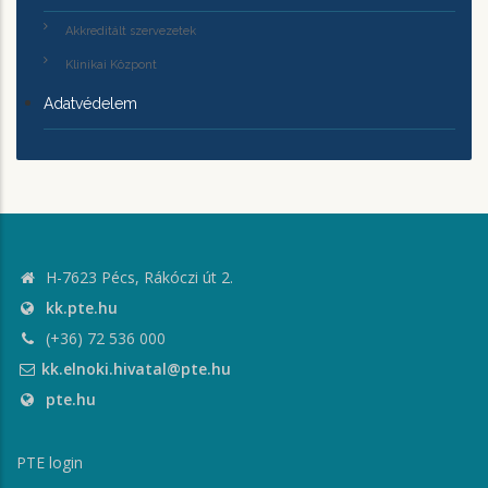
Akkreditált szervezetek
Klinikai Központ
Adatvédelem
H-7623 Pécs, Rákóczi út 2.
kk.pte.hu
(+36) 72 536 000
kk.elnoki.hivatal@pte.hu
pte.hu
PTE login