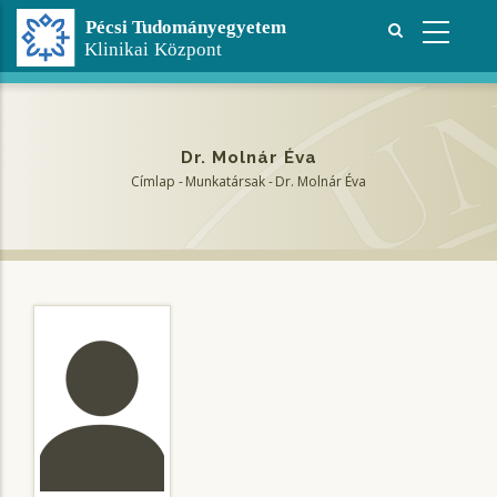
Ugrás
a
tartalomra
Dr. Molnár Éva
Címlap
-
Munkatársak
-
Dr. Molnár Éva
Morzsa