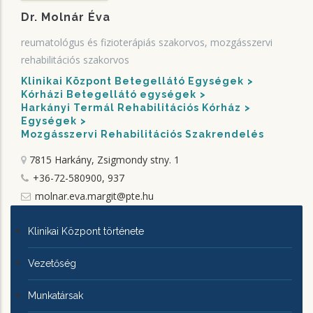
Dr. Molnár Éva
reumatológus és fizioterápiás szakorvos, mozgásszervi
rehabilitációs szakorvos
Klinikai Központ Betegellátó Egységek
Kórházi Betegellátó egységek
Harkányi Termál Rehabilitációs Kórház
Egységek
Mozgásszervi Rehabilitációs Szakrendelés
7815 Harkány, Zsigmondy stny. 1
+36-72-580900, 937
molnar.eva.margit@pte.hu
KLINIKAI
Klinikai Központ története
KÖZPONTRÓL
Vezetőség
Munkatársak