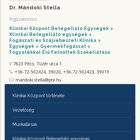
Dr. Mándoki Stella
fogszakorvos
Klinikai Központ Betegellátó Egységek
Klinikai Betegellátó egységek
Fogászati és Szájsebészeti Klinika
Egységek
Gyermekfogászat
Fogyatékkal Élő Felnőttek Szakellátása
7623 Pécs, Tüzér utca 1.
+36-72-502424, 39020, +36-72-502423, 39019
mandoki.stella@pte.hu
KLINIKAI
Klinikai Központ története
KÖZPONTRÓL
Vezetőség
Munkatársak
Klinikai Központ Betegellátó egységei