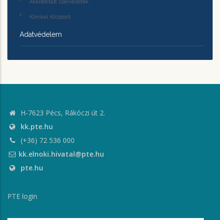
Akkreditált szervezetek
Klinikai Központ
Adatvédelem
H-7623 Pécs, Rákóczi út 2.
kk.pte.hu
(+36) 72 536 000
kk.elnoki.hivatal@pte.hu
pte.hu
PTE login