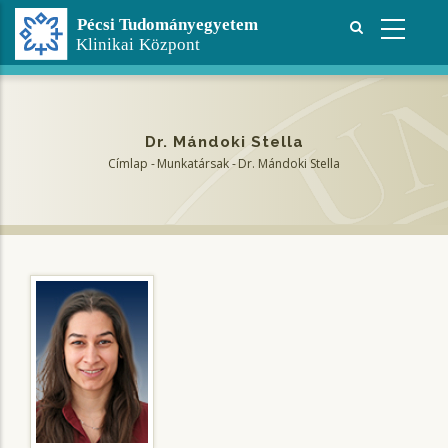
Ugrás
a
tartalomra
Dr. Mándoki Stella
Címlap
-
Munkatársak
-
Dr. Mándoki Stella
Morzsa