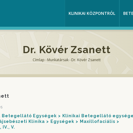
KLINIKAI KÖZPONTRÓL
BET
Dr. Kövér Zsanett
Címlap
-
Munkatársak
-
Dr. Kövér Zsanett
Morzsa
nett
os
nt Betegellátó Egységek
Klinikai Betegellátó egység
ájsebészeti Klinika
Egységek
Maxillofaciális
 IV., V.