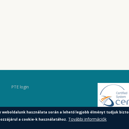
PTE login
y weboldalunk használata során a lehető legjobb élményt tudjuk bizto
További információk
ozzájárul a cookie-k használatához.