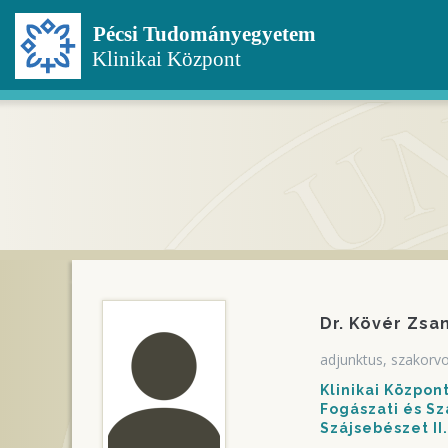
Ugrás
a
tartalomra
Dr. Kövér Zsa
adjunktus, szakorv
Klinikai Közpo
Fogászati és Sz
Szájsebészet II.,