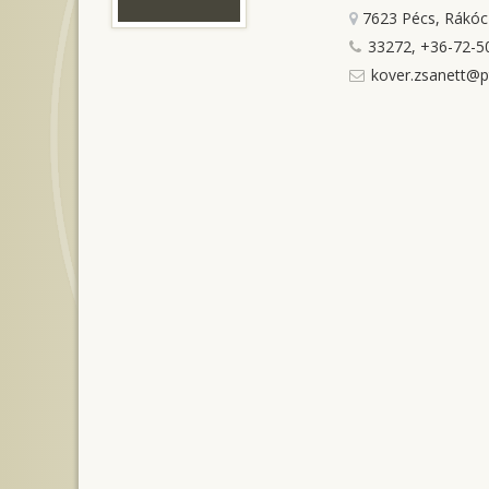
7623 Pécs, Rákócz
33272, +36-72-5
kover.zsanett@p