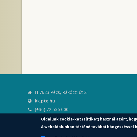
H-7623 Pécs, Rákóczi út 2.
kk.pte.hu
(+36) 72 536 000
kk.elnoki.hivatal@pte.hu
Oldalunk cookie-kat (sütiket) használ azért, hog
pte.hu
A weboldalunkon történő további böngészéssel h