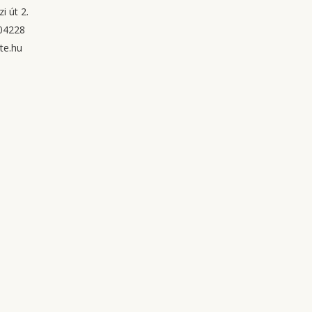
i út 2.
04228
te.hu