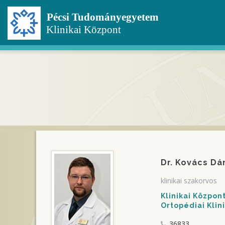
Ugrás
a
tartalomra
Dr. Kovács Dá
klinikai szakorvos
Klinikai Közpo
Ortopédiai Klin
36833