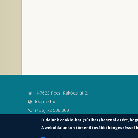
H-7623 Pécs, Rákóczi út 2.
kk.pte.hu
(+36) 72 536 000
kk.elnoki.hivatal@pte.hu
Oldalunk cookie-kat (sütiket) használ azért, hog
pte.hu
A weboldalunkon történő további böngészéssel h