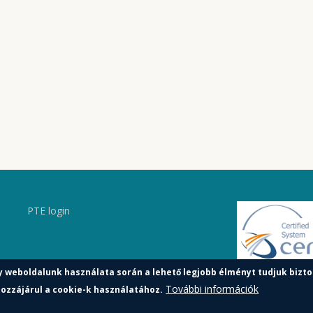
PTE login
y weboldalunk használata során a lehető legjobb élményt tudjuk bizto
További információk
ozzájárul a cookie-k használatához.