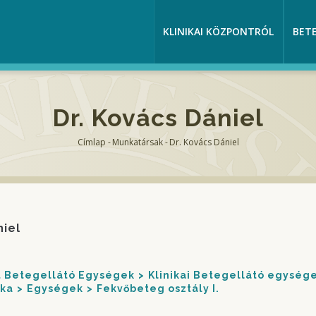
KLINIKAI KÖZPONTRÓL
BET
Dr. Kovács Dániel
Címlap
-
Munkatársak
-
Dr. Kovács Dániel
Morzsa
niel
nt Betegellátó Egységek
Klinikai Betegellátó egység
ika
Egységek
Fekvőbeteg osztály I.