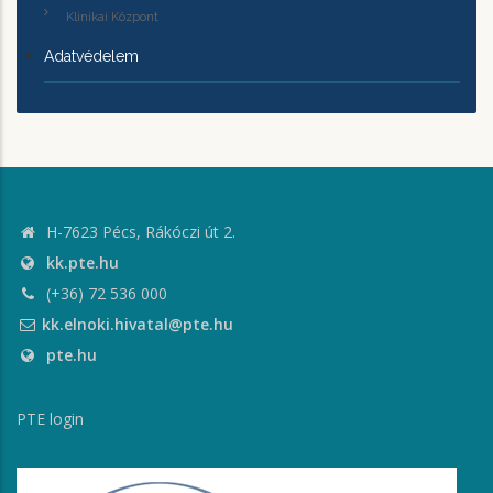
Klinikai Központ
Adatvédelem
H-7623 Pécs, Rákóczi út 2.
kk.pte.hu
(+36) 72 536 000
kk.elnoki.hivatal@pte.hu
pte.hu
PTE login