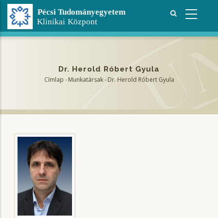
Ugrás
a
tartalomra
Dr. Herold Róbert Gyula
Címlap
-
Munkatársak
-
Dr. Herold Róbert Gyula
Morzsa