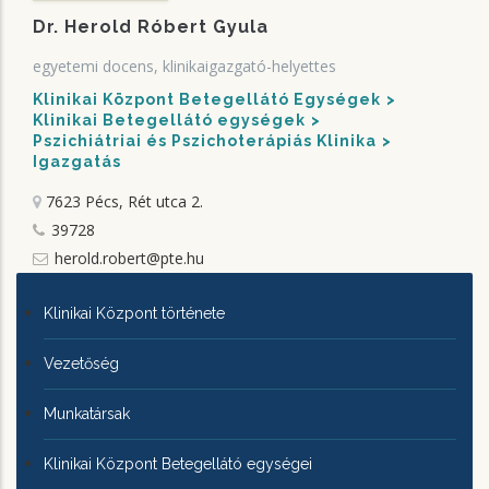
Dr. Herold Róbert Gyula
egyetemi docens, klinikaigazgató-helyettes
Klinikai Központ Betegellátó Egységek
Klinikai Betegellátó egységek
Pszichiátriai és Pszichoterápiás Klinika
Igazgatás
7623 Pécs, Rét utca 2.
39728
herold.robert@pte.hu
KLINIKAI
Klinikai Központ története
KÖZPONTRÓL
Vezetőség
Munkatársak
Klinikai Központ Betegellátó egységei