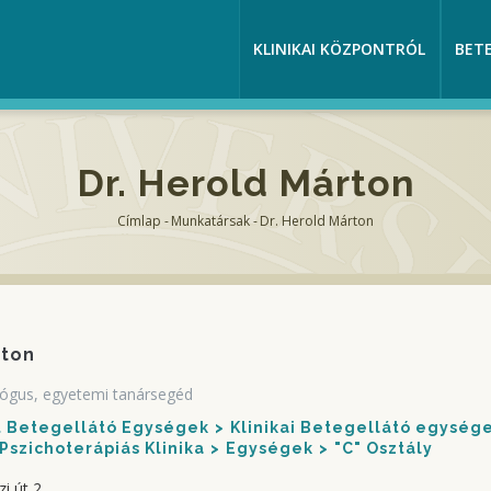
KLINIKAI KÖZPONTRÓL
BET
Dr. Herold Márton
Címlap
-
Munkatársak
-
Dr. Herold Márton
Morzsa
rton
ológus, egyetemi tanársegéd
nt Betegellátó Egységek
Klinikai Betegellátó egység
 Pszichoterápiás Klinika
Egységek
"C" Osztály
i út 2.