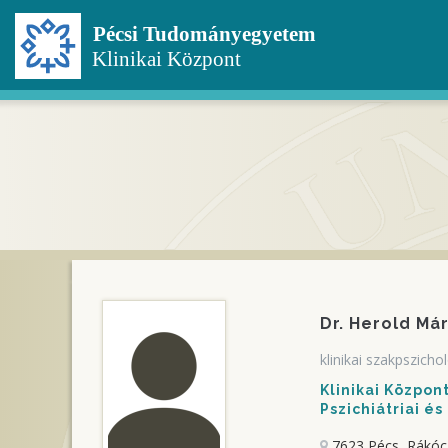
Ugrás
a
tartalomra
Dr. Herold Má
klinikai szakpszich
Klinikai Közpo
Pszichiátriai és
7623 Pécs, Rákócz