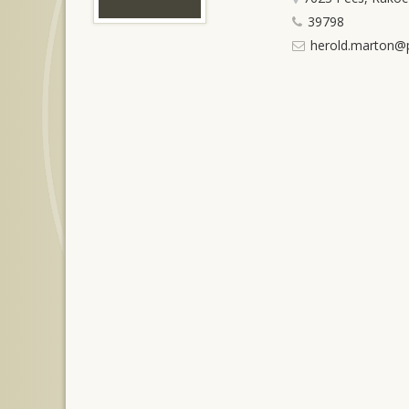
39798
herold.marton@p