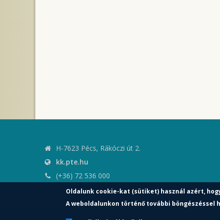
H-7623 Pécs, Rákóczi út 2.
kk.pte.hu
(+36) 72 536 000
kk.elnoki.hivatal@pte.hu
Oldalunk cookie-kat (sütiket) használ azért, hog
pte.hu
A weboldalunkon történő további böngészéssel h