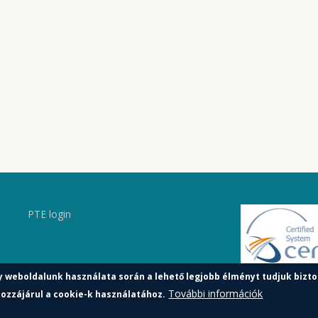
PTE login
y weboldalunk használata során a lehető legjobb élményt tudjuk bizto
További információk
ozzájárul a cookie-k használatához.