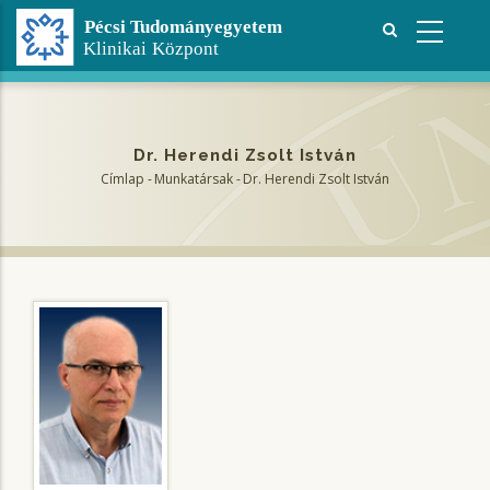
Ugrás
a
tartalomra
Dr. Herendi Zsolt István
Címlap
-
Munkatársak
-
Dr. Herendi Zsolt István
Morzsa