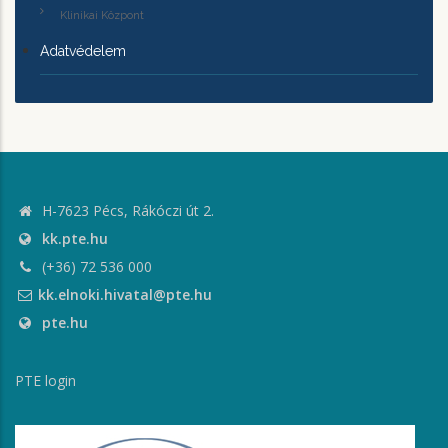
Klinikai Központ
Adatvédelem
H-7623 Pécs, Rákóczi út 2.
kk.pte.hu
(+36) 72 536 000
kk.elnoki.hivatal@pte.hu
pte.hu
PTE login