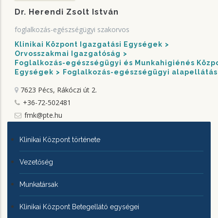
Dr. Herendi Zsolt István
foglalkozás-egészségügyi szakorvos
Klinikai Központ Igazgatási Egységek
Orvosszakmai Igazgatóság
Foglalkozás-egészségügyi és Munkahigiénés Közp
Egységek
Foglalkozás-egészségügyi alapellátás
7623 Pécs, Rákóczi út 2.
+36-72-502481
fmk@pte.hu
KLINIKAI
Klinikai Központ története
KÖZPONTRÓL
Vezetőség
Munkatársak
Klinikai Központ Betegellátó egységei