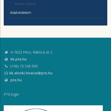
Klinikai Központ
Adatvédelem
H-7623 Pécs, Rákóczi út 2.
kk.pte.hu
(+36) 72 536 000
kk.elnoki.hivatal@pte.hu
pte.hu
PTE login