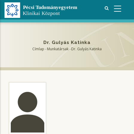
Ugrás
a
tartalomra
Dr. Gulyás Katinka
Címlap
-
Munkatársak
-
Dr. Gulyás Katinka
Morzsa