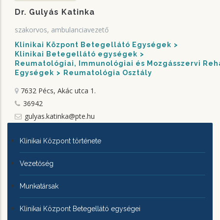
Dr. Gulyás Katinka
szakorvos, ambulanciavezető
Klinikai Központ Betegellátó Egységek
Klinikai Betegellátó egységek
Reumatológiai, Immunológiai és Mozgásszervi Rehab
Egységek
Reumatológia Osztály
7632 Pécs, Akác utca 1.
36942
gulyas.katinka@pte.hu
KLINIKAI
Klinikai Központ története
KÖZPONTRÓL
Vezetőség
Munkatársak
Klinikai Központ Betegellátó egységei