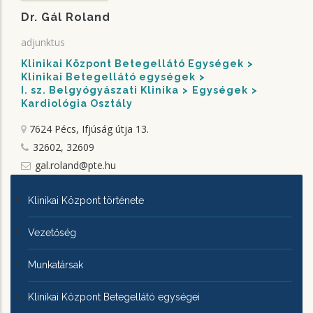
Dr. Gál Roland
adjunktus
Klinikai Központ Betegellátó Egységek
Klinikai Betegellátó egységek
I. sz. Belgyógyászati Klinika
Egységek
Kardiológia Osztály
7624 Pécs, Ifjúság útja 13.
32602, 32609
gal.roland@pte.hu
KLINIKAI
Klinikai Központ története
KÖZPONTRÓL
Vezetőség
Munkatársak
Klinikai Központ Betegellátó egységei