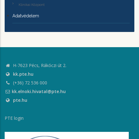
Klinikai Központ
Adatvédelem
H-7623 Pécs, Rákóczi út 2.
kk.pte.hu
(+36) 72 536 000
kk.elnoki.hivatal@pte.hu
pte.hu
PTE login