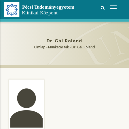
Ugrás
a
tartalomra
Dr. Gál Roland
Címlap
-
Munkatársak
-
Dr. Gál Roland
Morzsa