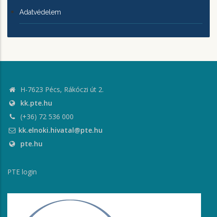
Adatvédelem
H-7623 Pécs, Rákóczi út 2.
kk.pte.hu
(+36) 72 536 000
kk.elnoki.hivatal@pte.hu
pte.hu
PTE login