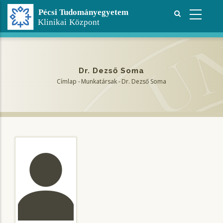
Ugrás
a
tartalomra
Dr. Dezső Soma
Címlap
-
Munkatársak
-
Dr. Dezső Soma
Morzsa