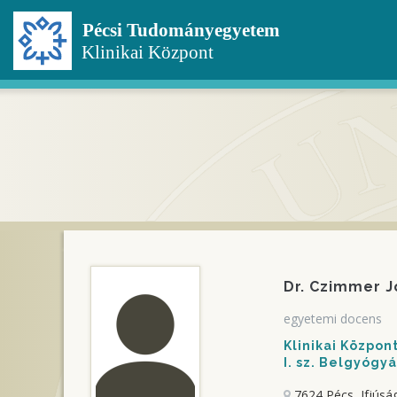
Ugrás
a
tartalomra
Dr. Czimmer J
egyetemi docens
Klinikai Közpo
I. sz. Belgyógyá
7624 Pécs, Ifjúság