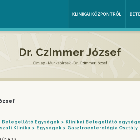
KLINIKAI KÖZPONTRÓL
BET
Dr. Czimmer József
Címlap
-
Munkatársak
-
Dr. Czimmer József
Morzsa
ózsef
nt Betegellátó Egységek
Klinikai Betegellátó egység
szati Klinika
Egységek
Gasztroenterológia Osztály
 útja 13.