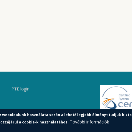
PTE login
y weboldalunk használata során a lehető legjobb élményt tudjuk bizto
További információk
ozzájárul a cookie-k használatához.