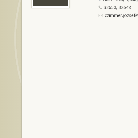
32650, 32648
czimmer.jozsef@