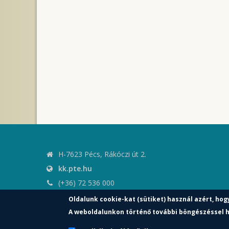
H-7623 Pécs, Rákóczi út 2.
kk.pte.hu
(+36) 72 536 000
kk.elnoki.hivatal@pte.hu
Oldalunk cookie-kat (sütiket) használ azért, hog
pte.hu
A weboldalunkon történő további böngészéssel h