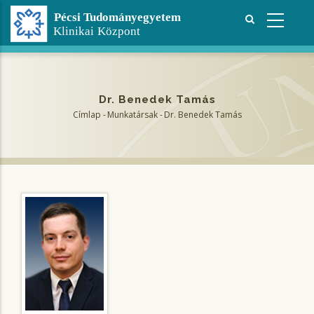
Ugrás
a
tartalomra
Dr. Benedek Tamás
Címlap
-
Munkatársak
-
Dr. Benedek Tamás
Morzsa