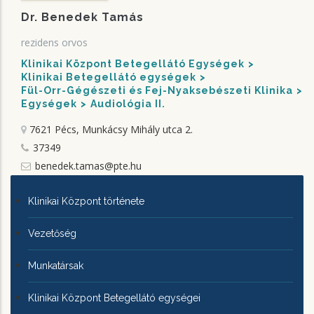
Dr. Benedek Tamás
rezidens orvos
Klinikai Központ Betegellátó Egységek
Klinikai Betegellátó egységek
Fül-Orr-Gégészeti és Fej-Nyaksebészeti Klinika
Egységek
Audiológia II.
7621 Pécs, Munkácsy Mihály utca 2.
37349
benedek.tamas@pte.hu
KLINIKAI
Klinikai Központ története
KÖZPONTRÓL
Vezetőség
Munkatársak
Klinikai Központ Betegellátó egységei