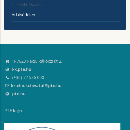
Klinikai Központ
Adatvédelem
H-7623 Pécs, Rákóczi út 2.
kk.pte.hu
(+36) 72 536 000
kk.elnoki.hivatal@pte.hu
pte.hu
PTE login