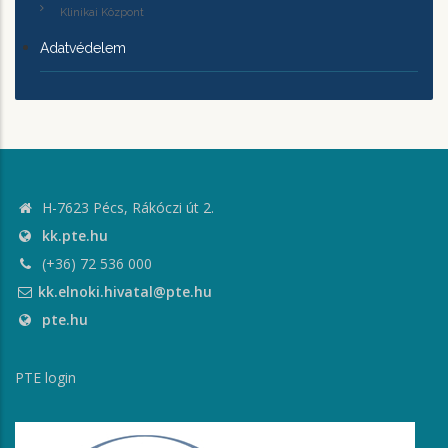
Klinikai Központ
Adatvédelem
H-7623 Pécs, Rákóczi út 2.
kk.pte.hu
(+36) 72 536 000
kk.elnoki.hivatal@pte.hu
pte.hu
PTE login