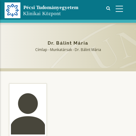
Ugrás
a
tartalomra
Dr. Bálint Mária
Címlap
-
Munkatársak
-
Dr. Bálint Mária
Morzsa