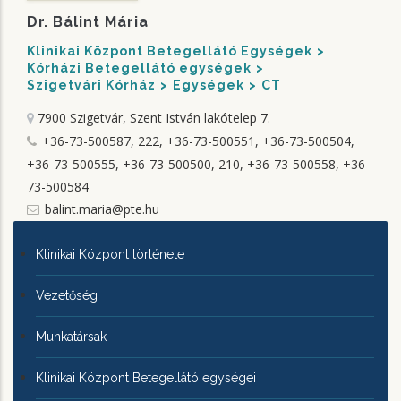
Dr. Bálint Mária
Klinikai Központ Betegellátó Egységek
Kórházi Betegellátó egységek
Szigetvári Kórház
Egységek
CT
7900 Szigetvár, Szent István lakótelep 7.
+36-73-500587, 222, +36-73-500551, +36-73-500504,
+36-73-500555, +36-73-500500, 210, +36-73-500558, +36-
73-500584
balint.maria@pte.hu
KLINIKAI
Klinikai Központ története
KÖZPONTRÓL
Vezetőség
Munkatársak
Klinikai Központ Betegellátó egységei