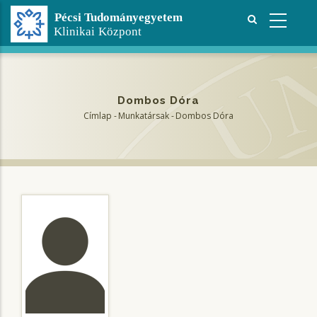
Ugrás
a
tartalomra
Dombos Dóra
Címlap
-
Munkatársak
-
Dombos Dóra
Morzsa