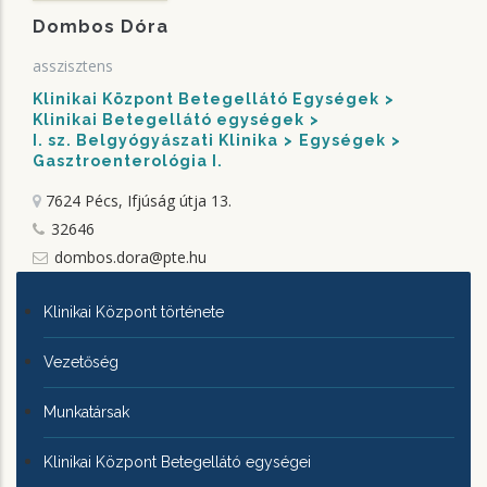
Dombos Dóra
asszisztens
Klinikai Központ Betegellátó Egységek
Klinikai Betegellátó egységek
I. sz. Belgyógyászati Klinika
Egységek
Gasztroenterológia I.
7624 Pécs, Ifjúság útja 13.
32646
dombos.dora@pte.hu
KLINIKAI
Klinikai Központ története
KÖZPONTRÓL
Vezetőség
Munkatársak
Klinikai Központ Betegellátó egységei