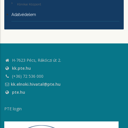
Klinikai Központ
Adatvédelem
H-7623 Pécs, Rákóczi út 2.
kk.pte.hu
(+36) 72 536 000
kk.elnoki.hivatal@pte.hu
pte.hu
PTE login