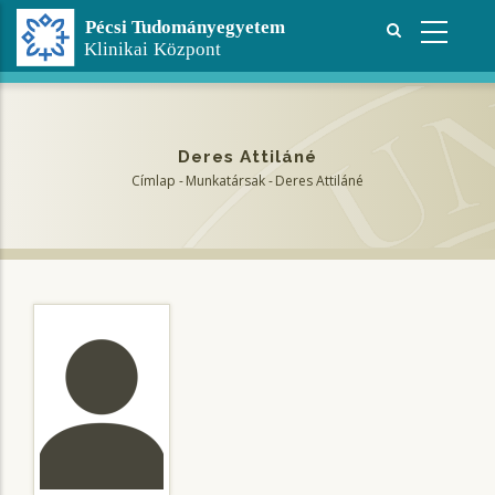
Ugrás
a
tartalomra
Deres Attiláné
Címlap
-
Munkatársak
-
Deres Attiláné
Morzsa