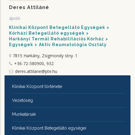
Deres Attiláné
ápoló
Klinikai Központ Betegellátó Egységek
Kórházi Betegellátó egységek
Harkányi Termál Rehabilitációs Kórház
Egységek
Aktív Reumatológia Osztály
7815 Harkány, Zsigmondy stny. 1
+36-72-580900, 932
deres.attilane@pte.hu
KLINIKAI
Klinikai Központ története
KÖZPONTRÓL
Vezetőség
Munkatársak
Klinikai Központ Betegellátó egységei