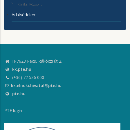
Klinikai Központ
Adatvédelem
H-7623 Pécs, Rákóczi út 2.
kk.pte.hu
(+36) 72 536 000
kk.elnoki.hivatal@pte.hu
pte.hu
PTE login