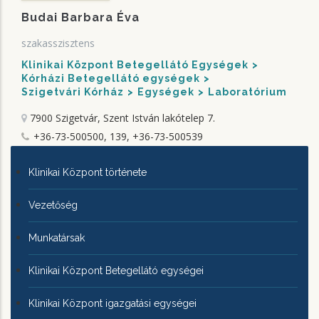
Budai Barbara Éva
szakasszisztens
Klinikai Központ Betegellátó Egységek
Kórházi Betegellátó egységek
Szigetvári Kórház
Egységek
Laboratórium
7900 Szigetvár, Szent István lakótelep 7.
+36-73-500500, 139, +36-73-500539
KLINIKAI
Klinikai Központ története
KÖZPONTRÓL
Vezetőség
Munkatársak
Klinikai Központ Betegellátó egységei
Klinikai Központ igazgatási egységei