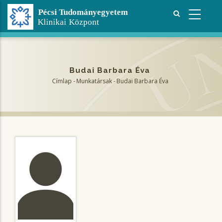
Ugrás
a
tartalomra
Budai Barbara Éva
Címlap
-
Munkatársak
-
Budai Barbara Éva
Morzsa