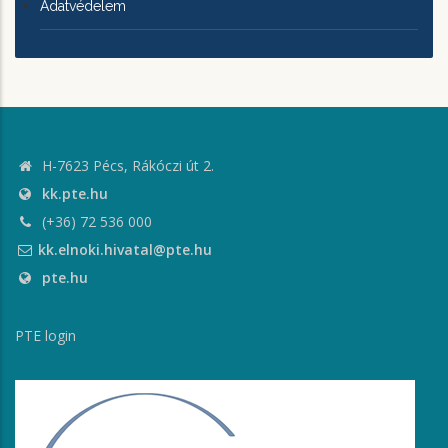
Adatvédelem
H-7623 Pécs, Rákóczi út 2.
kk.pte.hu
(+36) 72 536 000
kk.elnoki.hivatal@pte.hu
pte.hu
PTE login