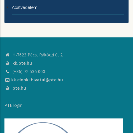
Adatvédelem
H-7623 Pécs, Rákóczi út 2.
kk.pte.hu
(+36) 72 536 000
kk.elnoki.hivatal@pte.hu
pte.hu
PTE login