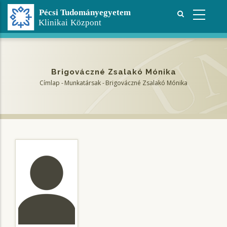
Ugrás
a
tartalomra
Brigováczné Zsalakó Mónika
Címlap
-
Munkatársak
-
Brigováczné Zsalakó Mónika
Morzsa