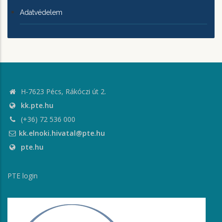
Adatvédelem
H-7623 Pécs, Rákóczi út 2.
kk.pte.hu
(+36) 72 536 000
kk.elnoki.hivatal@pte.hu
pte.hu
PTE login