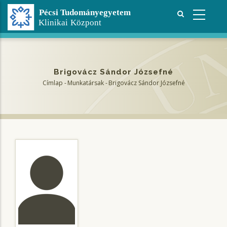
Ugrás
a
tartalomra
Brigovácz Sándor Józsefné
Címlap
-
Munkatársak
-
Brigovácz Sándor Józsefné
Morzsa