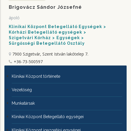
Brigovácz Sándor Józsefné
ápoló
Klinikai Központ Betegellátó Egységek
Kórházi Betegellátó egységek
Szigetvári Kórház
Egységek
Sürgősségi Betegellátó Osztály
7900 Szigetvár, Szent István lakótelep 7.
+36-73-500597
KLINIKAI
Klinikai Központ története
KÖZPONTRÓL
Vezetőség
Munkatársak
Klinikai Központ Betegellátó egységei
Klinikai Központ igazgatási egységei