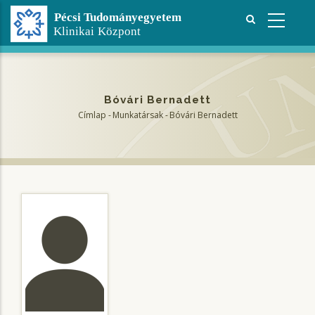
Ugrás
a
tartalomra
Bóvári Bernadett
Címlap
-
Munkatársak
-
Bóvári Bernadett
Morzsa