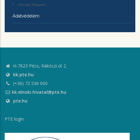
Klinikai Központ
Adatvédelem
H-7623 Pécs, Rákóczi út 2.
kk.pte.hu
(+36) 72 536 000
kk.elnoki.hivatal@pte.hu
pte.hu
PTE login