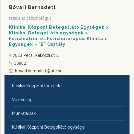
Bóvári Bernadett
rezidens pszichológus
Klinikai Központ Betegellátó Egységek
Klinikai Betegellátó egységek
Pszichiátriai és Pszichoterápiás Klinika
Egységek
"B" Osztály
7623 Pécs, Rákóczi út 2.
39802
bovari.bernadett@pte.hu
KLINIKAI
Klinikai Központ története
KÖZPONTRÓL
Vezetőség
Munkatársak
Klinikai Központ Betegellátó egységei