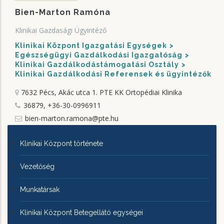
Bien-Marton Ramóna
Klinikai Gazdasági Ügyintéző
Klinikai Központ Igazgatási Egységek
Egészségügyi Gazdálkodási Igazgatóság
Klinikai Gazdálkodástámogatási Osztály
Klinikai Gazdálkodási Referensek és ügyintézők
7632 Pécs, Akác utca 1.
PTE KK Ortopédiai Klinika
36879, +36-30-0996911
bien-marton.ramona@pte.hu
KLINIKAI
Klinikai Központ története
KÖZPONTRÓL
Vezetőség
Munkatársak
Klinikai Központ Betegellátó egységei