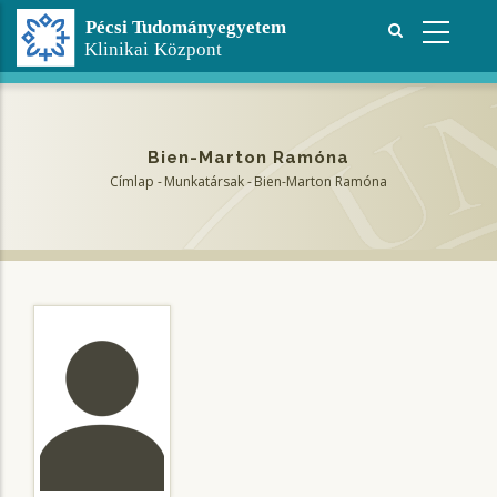
Ugrás
a
tartalomra
Bien-Marton Ramóna
Címlap
-
Munkatársak
-
Bien-Marton Ramóna
Morzsa