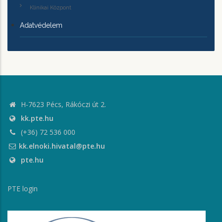
Klinikai Központ
Adatvédelem
H-7623 Pécs, Rákóczi út 2.
kk.pte.hu
(+36) 72 536 000
kk.elnoki.hivatal@pte.hu
pte.hu
PTE login