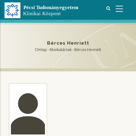
Ugrás
a
tartalomra
Bérces Henriett
Címlap
-
Munkatársak
-
Bérces Henriett
Morzsa