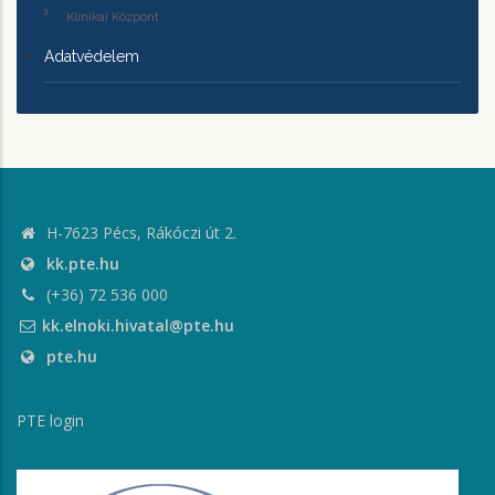
Klinikai Központ
Adatvédelem
H-7623 Pécs, Rákóczi út 2.
kk.pte.hu
(+36) 72 536 000
kk.elnoki.hivatal@pte.hu
pte.hu
PTE login