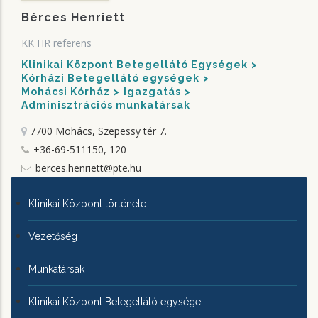
Bérces Henriett
KK HR referens
Klinikai Központ Betegellátó Egységek
Kórházi Betegellátó egységek
Mohácsi Kórház
Igazgatás
Adminisztrációs munkatársak
7700 Mohács, Szepessy tér 7.
+36-69-511150, 120
berces.henriett@pte.hu
KLINIKAI
Klinikai Központ története
KÖZPONTRÓL
Vezetőség
Munkatársak
Klinikai Központ Betegellátó egységei