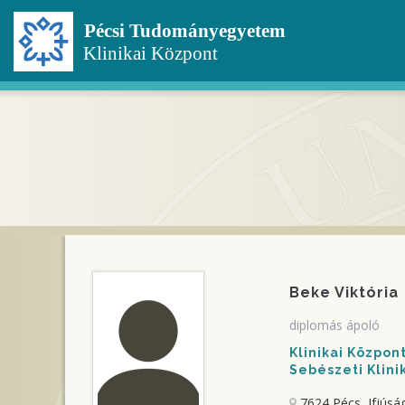
Ugrás
a
tartalomra
Beke Viktória
diplomás ápoló
Klinikai Közpo
Sebészeti Klini
7624 Pécs, Ifjúság