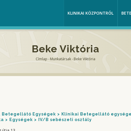
KLINIKAI KÖZPONTRÓL
BET
Beke Viktória
Címlap
-
Munkatársak
-
Beke Viktória
Morzsa
nt Betegellátó Egységek
Klinikai Betegellátó egység
ka
Egységek
IV/B sebészeti osztály
 útja 13.