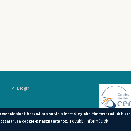
PTE login
y weboldalunk használata során a lehető legjobb élményt tudjuk bizto
További információk
ozzájárul a cookie-k használatához.