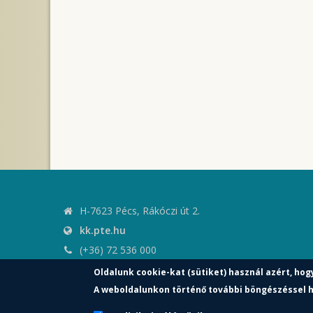
H-7623 Pécs, Rákóczi út 2.
kk.pte.hu
(+36) 72 536 000
kk.elnoki.hivatal@pte.hu
Oldalunk cookie-kat (sütiket) használ azért, hog
pte.hu
A weboldalunkon történő további böngészéssel h