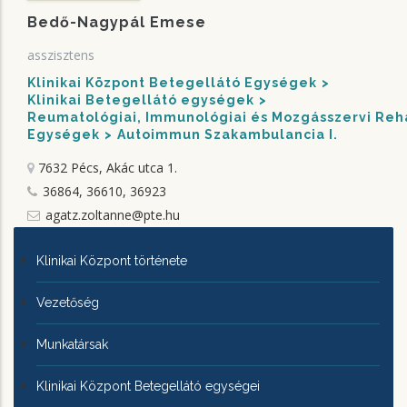
Bedő-Nagypál Emese
asszisztens
Klinikai Központ Betegellátó Egységek
Klinikai Betegellátó egységek
Reumatológiai, Immunológiai és Mozgásszervi Rehab
Egységek
Autoimmun Szakambulancia I.
7632 Pécs, Akác utca 1.
36864, 36610, 36923
agatz.zoltanne@pte.hu
KLINIKAI
Klinikai Központ története
KÖZPONTRÓL
Vezetőség
Munkatársak
Klinikai Központ Betegellátó egységei