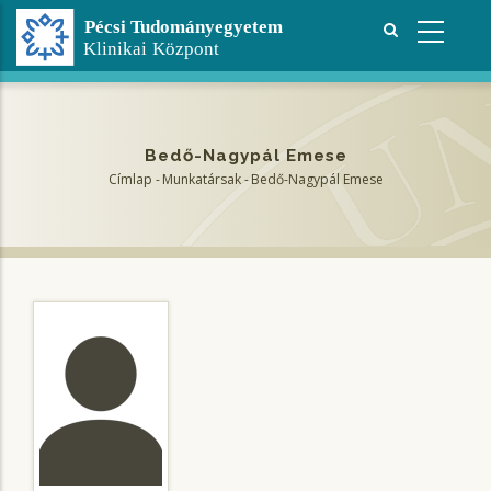
Ugrás
a
tartalomra
Bedő-Nagypál Emese
Címlap
-
Munkatársak
-
Bedő-Nagypál Emese
Morzsa