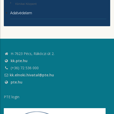
Klinikai Központ
Adatvédelem
H-7623 Pécs, Rákóczi út 2.
kk.pte.hu
(+36) 72 536 000
kk.elnoki.hivatal@pte.hu
pte.hu
PTE login