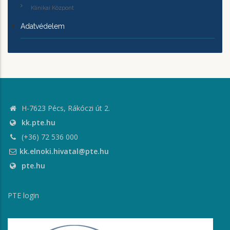
Klinikai Központ
Adatvédelem
H-7623 Pécs, Rákóczi út 2.
kk.pte.hu
(+36) 72 536 000
kk.elnoki.hivatal@pte.hu
pte.hu
PTE login