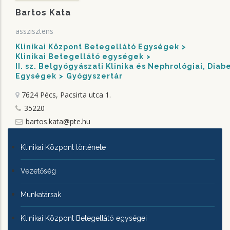
Bartos Kata
asszisztens
Klinikai Központ Betegellátó Egységek
Klinikai Betegellátó egységek
II. sz. Belgyógyászati Klinika és Nephrológiai, Dia
Egységek
Gyógyszertár
7624 Pécs, Pacsirta utca 1.
35220
bartos.kata@pte.hu
KLINIKAI
Klinikai Központ története
KÖZPONTRÓL
Vezetőség
Munkatársak
Klinikai Központ Betegellátó egységei