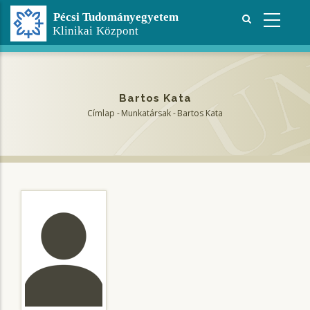
Ugrás
a
tartalomra
Bartos Kata
Címlap
-
Munkatársak
-
Bartos Kata
Morzsa