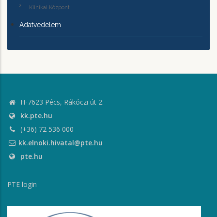
Klinikai Központ
Adatvédelem
H-7623 Pécs, Rákóczi út 2.
kk.pte.hu
(+36) 72 536 000
kk.elnoki.hivatal@pte.hu
pte.hu
PTE login