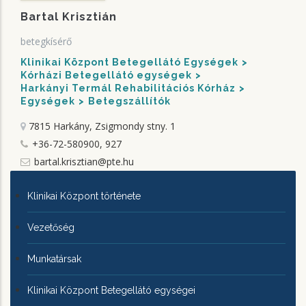
Bartal Krisztián
betegkísérő
Klinikai Központ Betegellátó Egységek
Kórházi Betegellátó egységek
Harkányi Termál Rehabilitációs Kórház
Egységek
Betegszállítók
7815 Harkány, Zsigmondy stny. 1
+36-72-580900, 927
bartal.krisztian@pte.hu
KLINIKAI
Klinikai Központ története
KÖZPONTRÓL
Vezetőség
Munkatársak
Klinikai Központ Betegellátó egységei