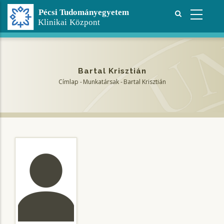
Ugrás
a
tartalomra
Bartal Krisztián
Címlap
-
Munkatársak
-
Bartal Krisztián
Morzsa