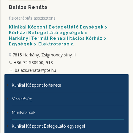
Balázs Renáta
fizioterápiás asszisztens
Klinikai Központ Betegellátó Egységek
Kórházi Betegellátó egységek
Harkányi Termál Rehabilitációs Kórház
Egységek
Elektroterápia
7815 Harkány, Zsigmondy stny. 1
+36-72-580900, 918
balazs.renata@pte.hu
KLINIKAI
Klinikai Központ története
KÖZPONTRÓL
Vezetőség
Munkatársak
Klinikai Központ Betegellátó egységei