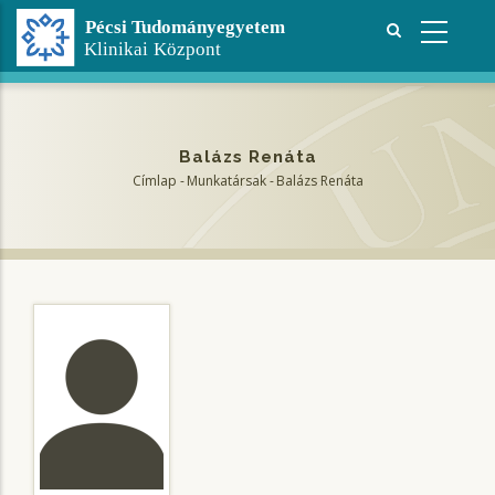
Ugrás
a
tartalomra
Balázs Renáta
Címlap
-
Munkatársak
-
Balázs Renáta
Morzsa