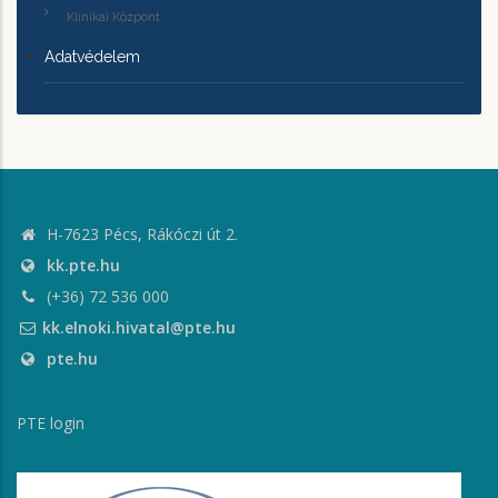
Klinikai Központ
Adatvédelem
H-7623 Pécs, Rákóczi út 2.
kk.pte.hu
(+36) 72 536 000
kk.elnoki.hivatal@pte.hu
pte.hu
PTE login