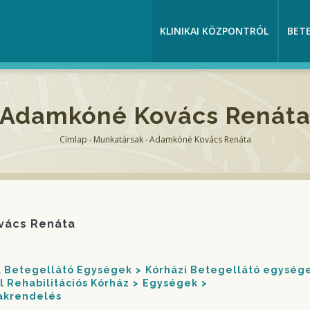
KLINIKAI KÖZPONTRÓL
BET
Adamkóné Kovács Renát
Címlap
-
Munkatársak
-
Adamkóné Kovács Renáta
Morzsa
vács Renáta
nt Betegellátó Egységek
Kórházi Betegellátó egység
 Rehabilitációs Kórház
Egységek
zakrendelés