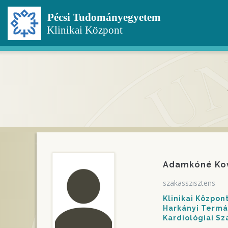
Ugrás
a
tartalomra
Adamkóné Ko
szakasszisztens
Klinikai Közpo
Harkányi Termál
Kardiológiai S