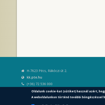
H-7623 Pécs, Rákóczi út 2.
kk.pte.hu
(+36) 72 536 000
kk.elnoki.hivatal@pte.hu
Oldalunk cookie-kat (sütiket) használ azért, hog
pte.hu
A weboldalunkon történő további böngészéssel h