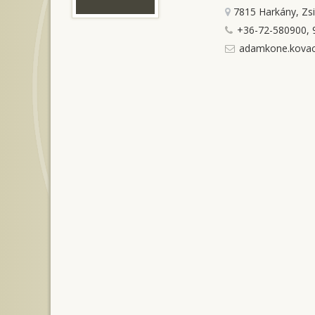
7815 Harkány, Zs
+36-72-580900, 
adamkone.kovac