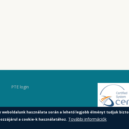
PTE login
y weboldalunk használata során a lehető legjobb élményt tudjuk bizto
További információk
ozzájárul a cookie-k használatához.