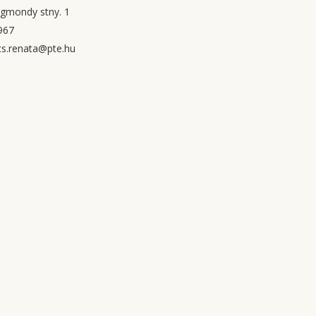
igmondy stny. 1
967
s.renata@pte.hu