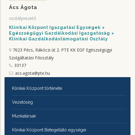
Ács Ágota
osztályvezető
Klinikai Központ Igazgatási Egységek
Egészségügyi Gazdálkodási Igazgatóság
Klinikai Gazdálkodástámogatási Osztály
7623 Pécs, Rákóczi út 2.
PTE KK EGF Egészségügyi
Szolgáltatási Főosztály
33137
acs.agota@pte.hu
KLINIKAI
Klinikai Központ története
KÖZPONTRÓL
Vezetőség
Munkatársak
Klinikai Központ Betegellátó egységei