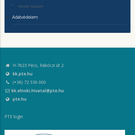
Klinikai Központ
Adatvédelem
H-7623 Pécs, Rákóczi út 2.
kk.pte.hu
(+36) 72 536 000
kk.elnoki.hivatal@pte.hu
pte.hu
PTE login