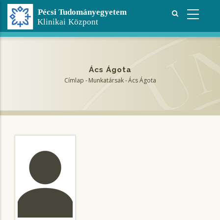
Ugrás
a
tartalomra
Ács Ágota
Címlap
-
Munkatársak
-
Ács Ágota
Morzsa