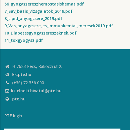
56_gyogyszereszhemostasishemat.pdf
7_Sav_bazis_vizsgalatok_2019.pdf
8_Lipid_anyagcsere_2019.pdf
9_Vas_anyagcsere_es_immunkemiai_meresek2019.pdf
10_Diabetesgyogyszereszeknek.pdf
11_toxgyogysz.pdf
H-7623 Pécs, Rákóczi út 2.
kk.pte.hu
(+36) 72 536 000
kk.elnoki.hivatal@pte.hu
pte.hu
PTE login